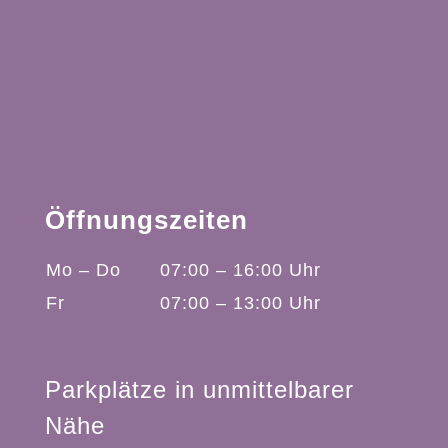
Öffnungszeiten
Mo – Do
07:00 – 16:00 Uhr
Fr
07:00 – 13:00 Uhr
Mit
dem
Laden
der
Karte
Parkplätze in unmittelbarer
akzeptieren
Sie
Nähe
die
Datenschutzerklärung