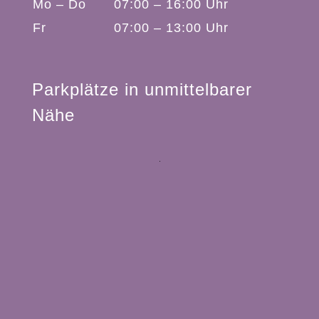
Mo – Do
07:00 – 16:00 Uhr
Fr
07:00 – 13:00 Uhr
Mit
dem
Laden
der
Karte
Parkplätze in unmittelbarer
akzeptieren
Sie
Nähe
die
Datenschutzerklärung
von
Google.
Mehr
erfahren
Karte
laden
Google
Maps
immer
entsperren